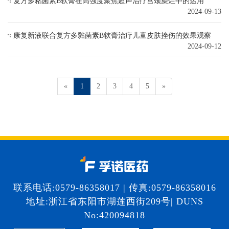
复方多粘菌素B软膏在高强度聚焦超声治疗宫颈糜烂中的运用
2024-09-13
康复新液联合复方多黏菌素B软膏治疗儿童皮肤挫伤的效果观察
2024-09-12
«
1
2
3
4
5
»
联系电话:0579-86358017 | 传真:0579-86358016
地址:浙江省东阳市湖莲西街209号| DUNS
No:420094818